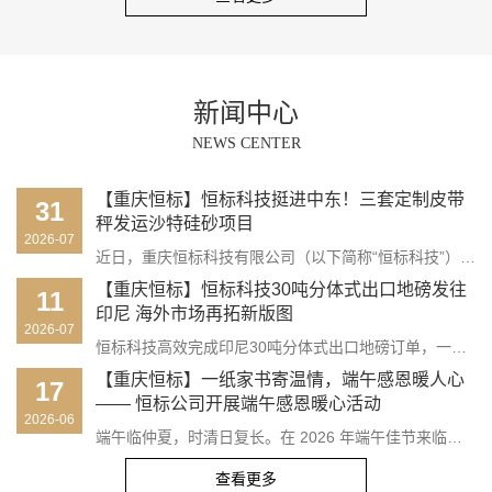
新闻中心
NEWS CENTER
【重庆恒标】恒标科技挺进中东！三套定制皮带
31
秤发运沙特硅砂项目
2026-07
近日，重庆恒标科技有限公司（以下简称“恒标科技”）三套定制化电子皮带秤成套设备顺利完成组装、质检与封装，正式启运沙特阿拉伯。这批设备即将落地当地硅砂加工生产线，为海外工矿企业物料连续输送计量提供高精度解决方案，助力沙特硅砂生产实现数字化、自动化称重管控。…
【重庆恒标】恒标科技30吨分体式出口地磅发往
11
印尼 海外市场再拓新版图
2026-07
恒标科技高效完成印尼30吨分体式出口地磅订单，一周完成生产并装车发运，以过硬产品力和专业服务赢得客户认可，持续拓展东南亚市场。…
【重庆恒标】一纸家书寄温情，端午感恩暖人心
17
—— 恒标公司开展端午感恩暖心活动
2026-06
端午临仲夏，时清日复长。在 2026 年端午佳节来临之际，恒标公司以一场温情满满的感恩活动，将企业的暖心关怀跨越山海送到每一位员工家人身边，用一纸贺卡、一张工作留影、一份节日心意，向默默支持员工奋斗的家属们致以最诚挚的节日问候与由衷谢意。…
查看更多