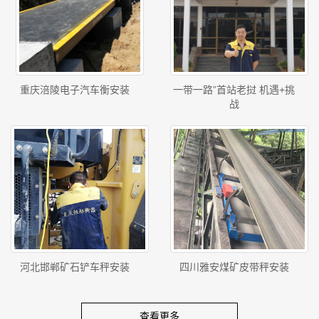
重庆涪陵电子汽车衡安装
一带一路”首站老挝 机遇+挑
战
河北邯郸矿石铲车秤安装
四川雅安煤矿皮带秤安装
查看更多